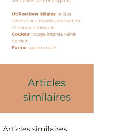
contrastes forts et élégants.
Utilisations idéales
: allées
décoratives, massifs, décoration
minérale intérieure
Couleur
: rouge intense veiné
de clair
Forme
: galets roulés
Articles
similaires
Articles similaires