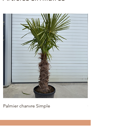
Palmier chanvre Simple
Olivier 'Plato' 40/50