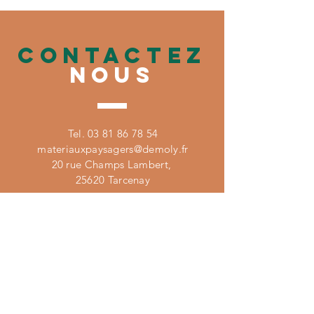
CONTACTez
nous
Tel.
03 81 86 78 54
materiauxpaysagers@demoly.fr
20 rue Champs Lambert,
25620 Tarcenay
retrouve
z
nous