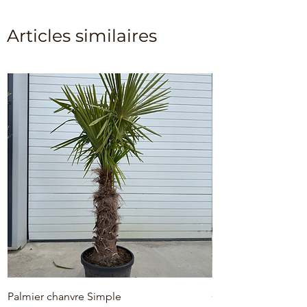
Articles similaires
Palmier chanvre Simple
Olivier 'Plato' 40/50