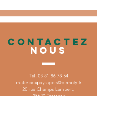
CONTACTez
nous
Tel.
03 81 86 78 54
materiauxpaysagers@demoly.fr
20 rue Champs Lambert,
25620 Tarcenay
retrouve