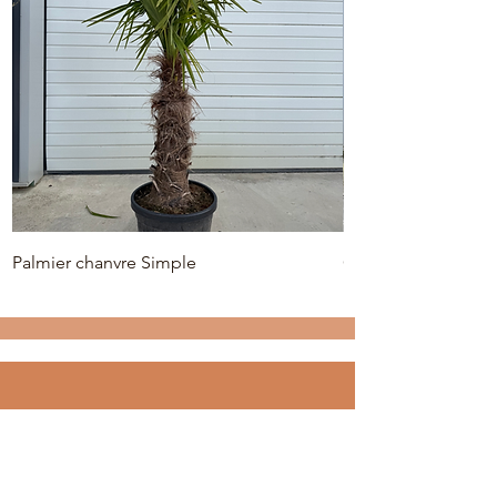
Palmier chanvre Simple
Olivier 'Plato' 40/50
CONTACTez
nous